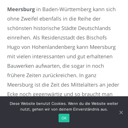
Meersburg
in Baden-Württemberg kann sich
ohne Zweifel ebenfalls in die Reihe der
schönsten historische Städte Deutschlands
einreihen. Als Residenzstadt des Bischofs
Hugo von Hohenlandenberg kann Meersburg
mit vielen interessanten und gut erhaltenen
Bauwerken aufwarten, die sogar in noch
frühere Zeiten zurückreichen. In ganz
Meersburg ist die Zeit des Mittelalters an jeder
Ecke noch gegenwärtig und so braucht man
fast keinen Reiseführer, wenn man die Stadt
Diese Website benutzt Cookies. Wenn du die Website weiter
nutzt, gehen wir von deinem Einverständnis aus.
und ihre lange Geschichte erkunden möchte.
OK
Viele Museen und Gemäldesammlungen laden