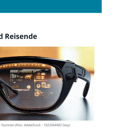
nd Reisende
r Touristen (Foto: AdobeStock – 1022064483 Gary)