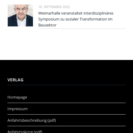
16. SEPTEMBER 2025
Weimarhalle veranstaltet interdisziplinäres
Symposium zu sozialer Transformation im
Bausektor
VERLAG
Homepage
Impressum
Anfahrtsbeschreibung (pdf)
Anfahrtsskizze (pdf)