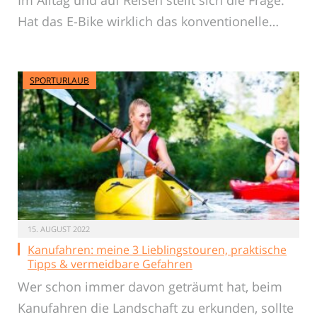
Im Alltag und auf Reisen stellt sich die Frage:
Hat das E-Bike wirklich das konventionelle…
SPORTURLAUB
15. AUGUST 2022
Kanufahren: meine 3 Lieblingstouren, praktische
Tipps & vermeidbare Gefahren
Wer schon immer davon geträumt hat, beim
Kanufahren die Landschaft zu erkunden, sollte