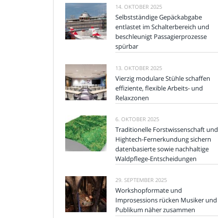
14. OKTOBER 2025
Selbstständige Gepäckabgabe
entlastet im Schalterbereich und
beschleunigt Passagierprozesse
spürbar
13. OKTOBER 2025
Vierzig modulare Stühle schaffen
effiziente, flexible Arbeits- und
Relaxzonen
6. OKTOBER 2025
Traditionelle Forstwissenschaft und
Hightech-Fernerkundung sichern
datenbasierte sowie nachhaltige
Waldpflege-Entscheidungen
29. SEPTEMBER 2025
Workshopformate und
Improsessions rücken Musiker und
Publikum näher zusammen