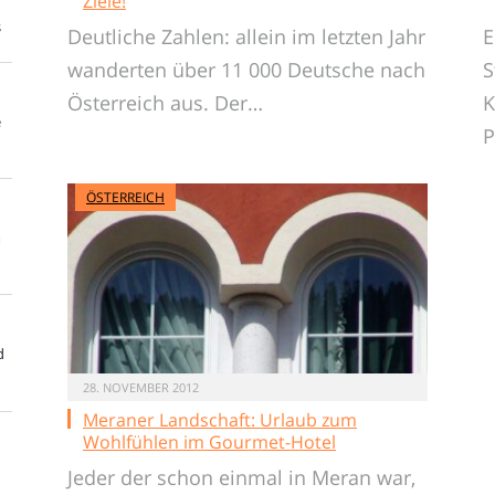
Ziele!
s
Deutliche Zahlen: allein im letzten Jahr
E
wanderten über 11 000 Deutsche nach
S
Österreich aus. Der…
K
e
ÖSTERREICH
m
d
28. NOVEMBER 2012
Meraner Landschaft: Urlaub zum
Wohlfühlen im Gourmet-Hotel
Jeder der schon einmal in Meran war,