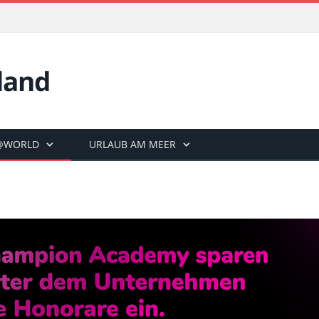
land
@WORLD
URLAUB AM MEER