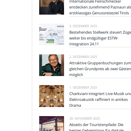
Internationale Feinschmecker
entdecken zunehmend Paznaun al
erstklassiges Genussreiseziel Tirols
3. DEZEMBER 2025
Bestehendes Stellwerk steuert Züg
weiter bis endgültiger ESTW-
Integration 24.11
2. DEZEMBER 2025
Attraktive Gruppenbuchungen zu
gleichen Grundpreis ab zwei Gästen
möglich
1. DEZEMBER 2025
Charkviani integriert Live-Musik un
Elektroakustik raffiniert in antikes
Drama
28. NOVEMBER 2025
Abseits der Touristenpfade: Die
besten Geheimtipps für digitale