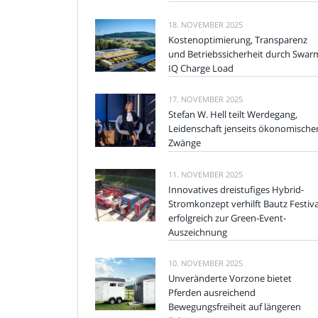
18. NOVEMBER 2025
Kostenoptimierung, Transparenz
und Betriebssicherheit durch Swar
IQ Charge Load
17. NOVEMBER 2025
Stefan W. Hell teilt Werdegang,
Leidenschaft jenseits ökonomische
Zwänge
11. NOVEMBER 2025
Innovatives dreistufiges Hybrid-
Stromkonzept verhilft Bautz Festiva
erfolgreich zur Green-Event-
Auszeichnung
10. NOVEMBER 2025
Unveränderte Vorzone bietet
Pferden ausreichend
Bewegungsfreiheit auf längeren