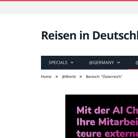
Reisen in Deutsch
SPECIALS
@GERMANY
»
»
Home
@World
Bereich: "Österreich"