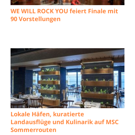
WE WILL ROCK YOU feiert Finale mit
90 Vorstellungen
Lokale Häfen, kuratierte
Landausflüge und Kulinarik auf MSC
Sommerrouten