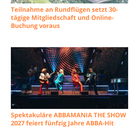
Teilnahme an Rundflügen setzt 30-
tägige Mitgliedschaft und Online-
Buchung voraus
Spektakuläre ABBAMANIA THE SHOW
2027 feiert fünfzig Jahre ABBA-Hit