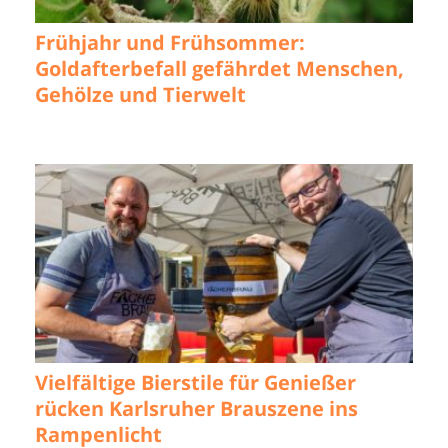
Frühjahr und Frühsommer:
Goldafterbefall gefährdet Menschen,
Gehölze und Tierwelt
Vielfältige Bierstile für Genießer
rücken Karlsruher Brauszene ins
Rampenlicht