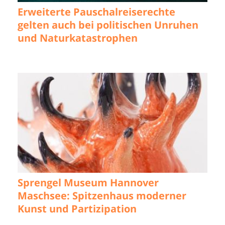
Erweiterte Pauschalreiserechte
gelten auch bei politischen Unruhen
und Naturkatastrophen
Sprengel Museum Hannover
Maschsee: Spitzenhaus moderner
Kunst und Partizipation