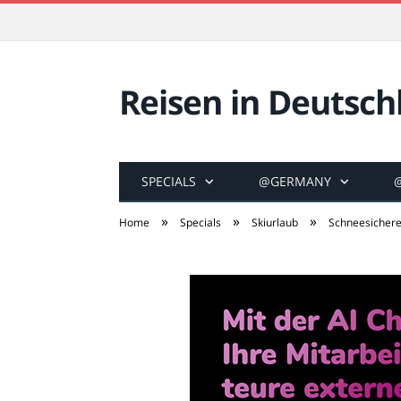
Reisen in Deutsch
SPECIALS
@GERMANY
»
»
»
Home
Specials
Skiurlaub
Schneesichere