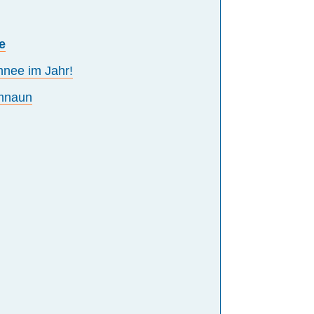
e
hnee im Jahr!
amnaun