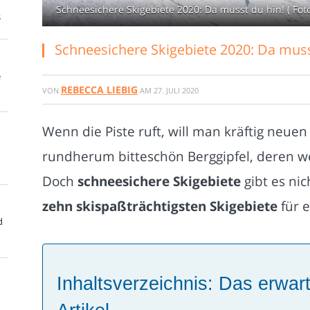
Schneesichere Skigebiete 2020: Da musst du hin! ( Fot
s
Schneesichere Skigebiete 2020: Da muss
e
REBECCA LIEBIG
VON
AM
27. JULI 2020
Wenn die Piste ruft, will man kräftig neue
m
rundherum bitteschön Berggipfel, deren we
Doch
schneesichere Skigebiete
gibt es ni
zehn skispaßträchtigsten Skigebiete
für 
d
Inhaltsverzeichnis: Das erwart