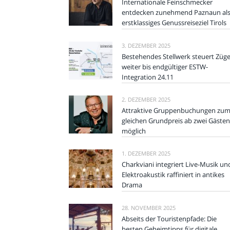
Internationale Feinschmecker
entdecken zunehmend Paznaun al
erstklassiges Genussreiseziel Tirols
3. DEZEMBER 2025
Bestehendes Stellwerk steuert Züg
weiter bis endgültiger ESTW-
Integration 24.11
2. DEZEMBER 2025
Attraktive Gruppenbuchungen zu
gleichen Grundpreis ab zwei Gästen
möglich
1. DEZEMBER 2025
Charkviani integriert Live-Musik un
Elektroakustik raffiniert in antikes
Drama
28. NOVEMBER 2025
Abseits der Touristenpfade: Die
besten Geheimtipps für digitale