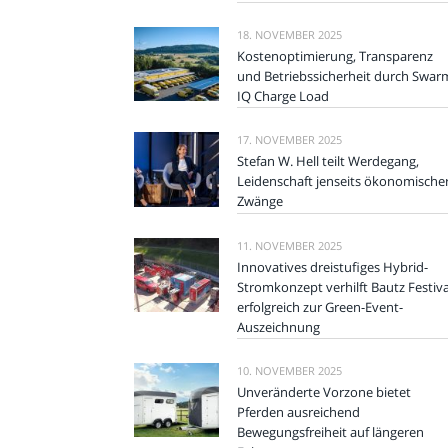
18. NOVEMBER 2025
Kostenoptimierung, Transparenz
und Betriebssicherheit durch Swar
IQ Charge Load
17. NOVEMBER 2025
Stefan W. Hell teilt Werdegang,
Leidenschaft jenseits ökonomische
Zwänge
11. NOVEMBER 2025
Innovatives dreistufiges Hybrid-
Stromkonzept verhilft Bautz Festiva
erfolgreich zur Green-Event-
Auszeichnung
10. NOVEMBER 2025
Unveränderte Vorzone bietet
Pferden ausreichend
Bewegungsfreiheit auf längeren