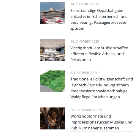
14. OKTOBER 2025
Selbstständige Gepäckabgabe
entlastet im Schalterbereich und
beschleunigt Passagierprozesse
spürbar
13. OKTOBER 2025
Vierzig modulare Stühle schaffen
effiziente, flexible Arbeits- und
Relaxzonen
6. OKTOBER 2025
Traditionelle Forstwissenschaft und
Hightech-Fernerkundung sichern
datenbasierte sowie nachhaltige
Waldpflege-Entscheidungen
29. SEPTEMBER 2025
Workshopformate und
Improsessions rücken Musiker und
Publikum näher zusammen