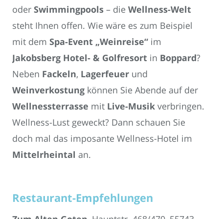
oder
Swimmingpools
– die
Wellness-Welt
steht Ihnen offen. Wie wäre es zum Beispiel
mit dem
Spa-Event „Weinreise“
im
Jakobsberg Hotel- & Golfresort
in
Boppard
?
Neben
Fackeln
,
Lagerfeuer
und
Weinverkostung
können Sie Abende auf der
Wellnessterrasse
mit
Live-Musik
verbringen.
Wellness-Lust geweckt? Dann schauen Sie
doch mal das imposante Wellness-Hotel im
Mittelrheintal
an.
Restaurant-Empfehlungen
Zum Alten Goten
, Hauptstr. 468/470, 55743