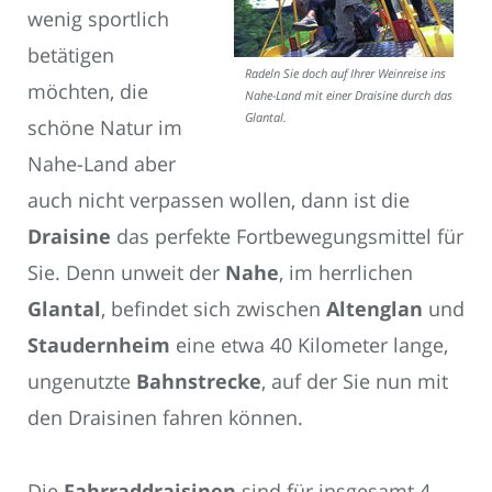
wenig sportlich
betätigen
Radeln Sie doch auf Ihrer Weinreise ins
möchten, die
Nahe-Land mit einer Draisine durch das
Glantal.
schöne Natur im
Nahe-Land aber
auch nicht verpassen wollen, dann ist die
Draisine
das perfekte Fortbewegungsmittel für
Sie. Denn unweit der
Nahe
, im herrlichen
Glantal
, befindet sich zwischen
Altenglan
und
Staudernheim
eine etwa 40 Kilometer lange,
ungenutzte
Bahnstrecke
, auf der Sie nun mit
den Draisinen fahren können.
Die
Fahrraddraisinen
sind für insgesamt 4