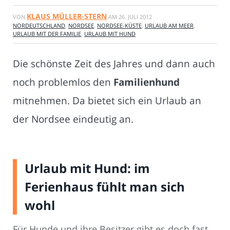
KLAUS MÜLLER-STERN
VON
AM
26. JULI 2012
NORDEUTSCHLAND
,
NORDSEE
,
NORDSEE-KÜSTE
,
URLAUB AM MEER
,
URLAUB MIT DER FAMILIE
,
URLAUB MIT HUND
Die schönste Zeit des Jahres und dann auch
noch problemlos den
Familienhund
mitnehmen. Da bietet sich ein Urlaub an
der Nordsee eindeutig an.
Urlaub mit Hund: im
Ferienhaus fühlt man sich
wohl
Für Hunde und ihre Besitzer gibt es doch fast