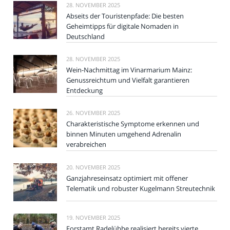
28. NOVEMBER 2025
Abseits der Touristenpfade: Die besten
Geheimtipps für digitale Nomaden in
Deutschland
28. NOVEMBER 2025
Wein-Nachmittag im Vinarmarium Mainz:
Genussreichtum und Vielfalt garantieren
Entdeckung
26. NOVEMBER 2025
Charakteristische Symptome erkennen und
binnen Minuten umgehend Adrenalin
verabreichen
20. NOVEMBER 2025
Ganzjahreseinsatz optimiert mit offener
Telematik und robuster Kugelmann Streutechnik
19. NOVEMBER 2025
Forstamt Radelübbe realisiert bereits vierte