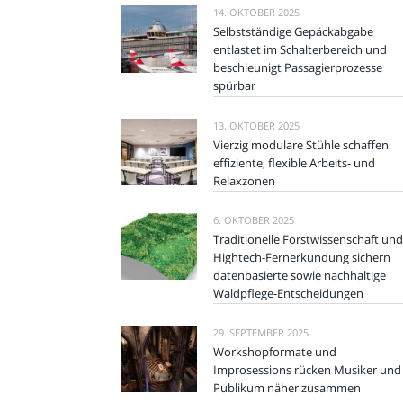
14. OKTOBER 2025
Selbstständige Gepäckabgabe
entlastet im Schalterbereich und
beschleunigt Passagierprozesse
spürbar
13. OKTOBER 2025
Vierzig modulare Stühle schaffen
effiziente, flexible Arbeits- und
Relaxzonen
6. OKTOBER 2025
Traditionelle Forstwissenschaft und
Hightech-Fernerkundung sichern
datenbasierte sowie nachhaltige
Waldpflege-Entscheidungen
29. SEPTEMBER 2025
Workshopformate und
Improsessions rücken Musiker und
Publikum näher zusammen