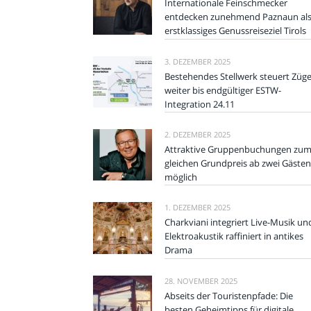
Internationale Feinschmecker
entdecken zunehmend Paznaun al
erstklassiges Genussreiseziel Tirols
3. DEZEMBER 2025
Bestehendes Stellwerk steuert Züg
weiter bis endgültiger ESTW-
Integration 24.11
2. DEZEMBER 2025
Attraktive Gruppenbuchungen zu
gleichen Grundpreis ab zwei Gästen
möglich
1. DEZEMBER 2025
Charkviani integriert Live-Musik un
Elektroakustik raffiniert in antikes
Drama
28. NOVEMBER 2025
Abseits der Touristenpfade: Die
besten Geheimtipps für digitale