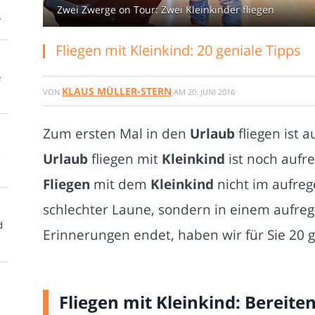
Zwei Zwerge on Tour: Zwei Kleinkinder fliegen
s
Fliegen mit Kleinkind: 20 geniale Tipps
e
KLAUS MÜLLER-STERN
VON
AM
20. JUNI 2016
Zum ersten Mal in den
Urlaub
fliegen ist 
m
Urlaub
fliegen mit
Kleinkind
ist noch aufr
Fliegen
mit dem
Kleinkind
nicht im aufre
schlechter Laune, sondern in einem aufr
d
Erinnerungen endet, haben wir für Sie 20 
Fliegen mit Kleinkind: Bereiten