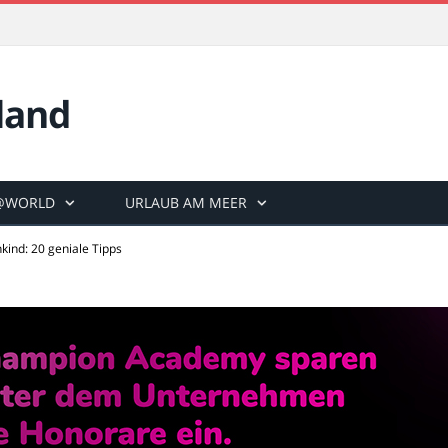
land
@WORLD
URLAUB AM MEER
nkind: 20 geniale Tipps