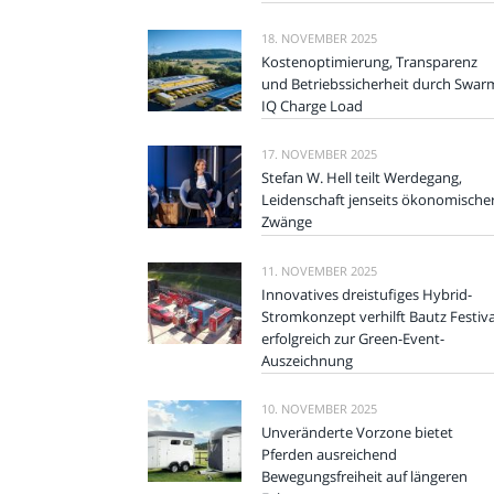
18. NOVEMBER 2025
Kostenoptimierung, Transparenz
und Betriebssicherheit durch Swar
IQ Charge Load
17. NOVEMBER 2025
Stefan W. Hell teilt Werdegang,
Leidenschaft jenseits ökonomische
Zwänge
11. NOVEMBER 2025
Innovatives dreistufiges Hybrid-
Stromkonzept verhilft Bautz Festiva
erfolgreich zur Green-Event-
Auszeichnung
10. NOVEMBER 2025
Unveränderte Vorzone bietet
Pferden ausreichend
Bewegungsfreiheit auf längeren