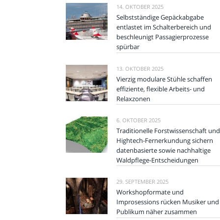
14. OKTOBER 2025
Selbstständige Gepäckabgabe
entlastet im Schalterbereich und
beschleunigt Passagierprozesse
spürbar
13. OKTOBER 2025
Vierzig modulare Stühle schaffen
effiziente, flexible Arbeits- und
Relaxzonen
6. OKTOBER 2025
Traditionelle Forstwissenschaft und
Hightech-Fernerkundung sichern
datenbasierte sowie nachhaltige
Waldpflege-Entscheidungen
29. SEPTEMBER 2025
Workshopformate und
Improsessions rücken Musiker und
Publikum näher zusammen