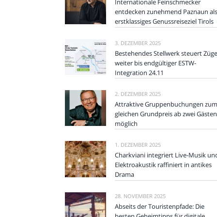
Internationale Feinschmecker
entdecken zunehmend Paznaun al
erstklassiges Genussreiseziel Tirols
3. DEZEMBER 2025
Bestehendes Stellwerk steuert Züg
weiter bis endgültiger ESTW-
Integration 24.11
2. DEZEMBER 2025
Attraktive Gruppenbuchungen zu
gleichen Grundpreis ab zwei Gästen
möglich
1. DEZEMBER 2025
Charkviani integriert Live-Musik un
Elektroakustik raffiniert in antikes
Drama
28. NOVEMBER 2025
Abseits der Touristenpfade: Die
besten Geheimtipps für digitale