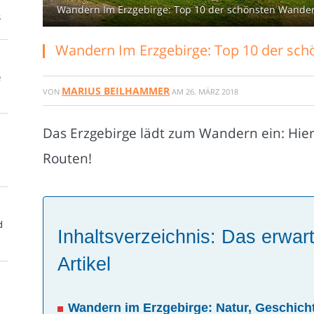
Wandern Im Erzgebirge: Top 10 der schönsten Wande
s
Wandern Im Erzgebirge: Top 10 der sc
e
MARIUS BEILHAMMER
VON
AM
26. MÄRZ 2018
Das Erzgebirge lädt zum Wandern ein: Hi
m
Routen!
d
Inhaltsverzeichnis: Das erwart
Artikel
Wandern im Erzgebirge: Natur, Geschich