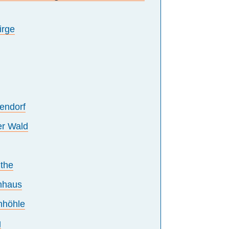
irge
endorf
er Wald
ithe
nhaus
nhöhle
g