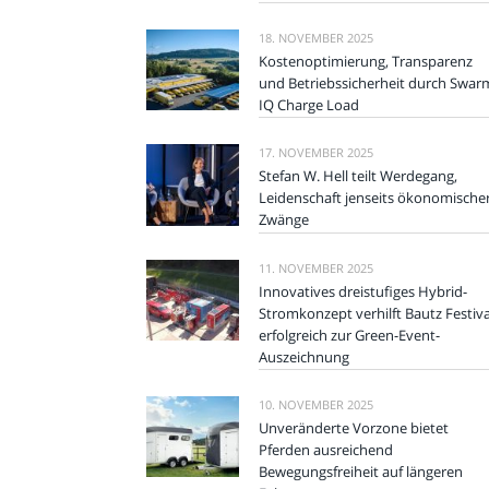
18. NOVEMBER 2025
Kostenoptimierung, Transparenz
und Betriebssicherheit durch Swar
IQ Charge Load
17. NOVEMBER 2025
Stefan W. Hell teilt Werdegang,
Leidenschaft jenseits ökonomische
Zwänge
11. NOVEMBER 2025
Innovatives dreistufiges Hybrid-
Stromkonzept verhilft Bautz Festiva
erfolgreich zur Green-Event-
Auszeichnung
10. NOVEMBER 2025
Unveränderte Vorzone bietet
Pferden ausreichend
Bewegungsfreiheit auf längeren