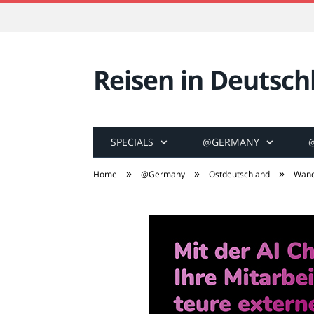
Reisen in Deutsch
SPECIALS
@GERMANY
»
»
»
Home
@Germany
Ostdeutschland
Wand