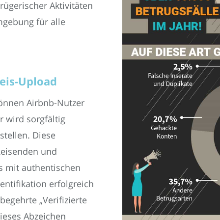
trügerischer Aktivitäten
mgebung für alle
eis-Upload
 können Airbnb-Nutzer
 wird sorgfältig
stellen. Diese
 Reisenden und
s mit authentischen
ntifikation erfolgreich
begehrte „Verifizierte
Dieses Abzeichen