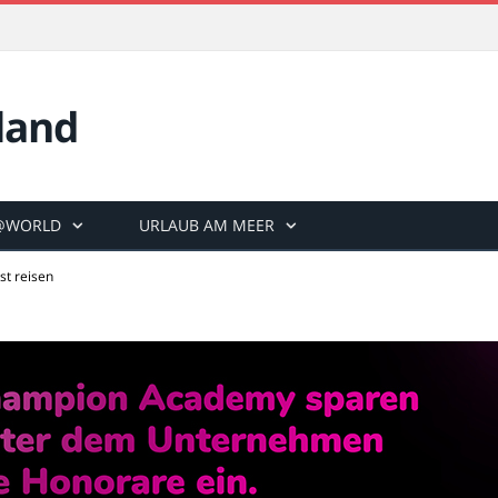
land
@WORLD
URLAUB AM MEER
st reisen