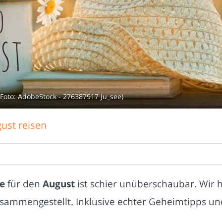
(Foto: AdobeStock - 276387917 Ju_see)
ust reisen
le
für den
August
ist schier unüberschaubar. Wir h
sammengestellt. Inklusive echter Geheimtipps un