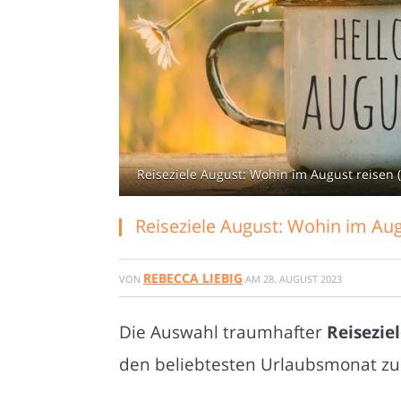
Reiseziele August: Wohin im August reisen 
Reiseziele August: Wohin im Aug
REBECCA LIEBIG
VON
AM
28. AUGUST 2023
Die Auswahl traumhafter
Reisezie
den beliebtesten Urlaubsmonat zu