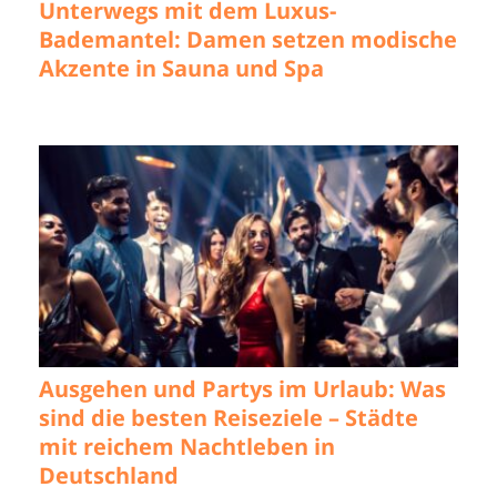
Unterwegs mit dem Luxus-
Bademantel: Damen setzen modische
Akzente in Sauna und Spa
Ausgehen und Partys im Urlaub: Was
sind die besten Reiseziele – Städte
mit reichem Nachtleben in
Deutschland