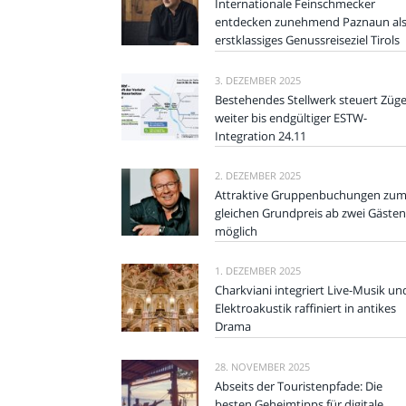
Internationale Feinschmecker
entdecken zunehmend Paznaun al
erstklassiges Genussreiseziel Tirols
3. DEZEMBER 2025
Bestehendes Stellwerk steuert Züg
weiter bis endgültiger ESTW-
Integration 24.11
2. DEZEMBER 2025
Attraktive Gruppenbuchungen zu
gleichen Grundpreis ab zwei Gästen
möglich
1. DEZEMBER 2025
Charkviani integriert Live-Musik un
Elektroakustik raffiniert in antikes
Drama
28. NOVEMBER 2025
Abseits der Touristenpfade: Die
besten Geheimtipps für digitale