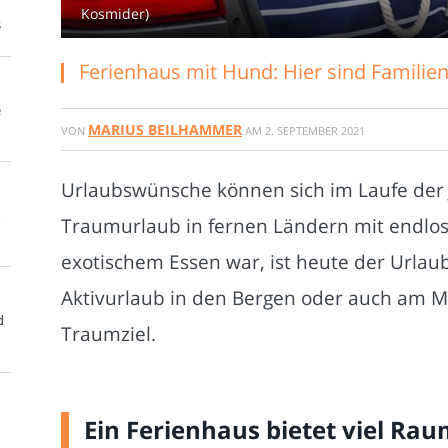
Kosmider)
s
Ferienhaus mit Hund: Hier sind Famili
e
MARIUS BEILHAMMER
VON
AM
2. SEPTEMBER 2021
Urlaubswünsche können sich im Laufe der 
m
Traumurlaub in fernen Ländern mit endl
exotischem Essen war, ist heute der Urla
Aktivurlaub in den Bergen oder auch am Me
d
Traumziel.
Ein Ferienhaus bietet viel Ra