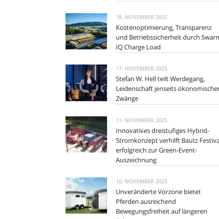
18. NOVEMBER 2025
Kostenoptimierung, Transparenz
und Betriebssicherheit durch Swar
IQ Charge Load
17. NOVEMBER 2025
Stefan W. Hell teilt Werdegang,
Leidenschaft jenseits ökonomische
Zwänge
11. NOVEMBER 2025
Innovatives dreistufiges Hybrid-
Stromkonzept verhilft Bautz Festiva
erfolgreich zur Green-Event-
Auszeichnung
10. NOVEMBER 2025
Unveränderte Vorzone bietet
Pferden ausreichend
Bewegungsfreiheit auf längeren