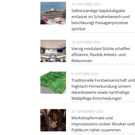
14. OKTOBER 2025
Selbstständige Gepäckabgabe
entlastet im Schalterbereich und
beschleunigt Passagierprozesse
spürbar
13. OKTOBER 2025
Vierzig modulare Stühle schaffen
effiziente, flexible Arbeits- und
Relaxzonen
6. OKTOBER 2025
Traditionelle Forstwissenschaft und
Hightech-Fernerkundung sichern
datenbasierte sowie nachhaltige
Waldpflege-Entscheidungen
29. SEPTEMBER 2025
Workshopformate und
Improsessions rücken Musiker und
Publikum näher zusammen