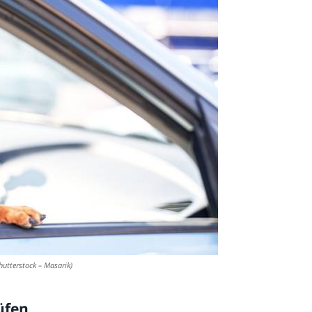
shutterstock – Masarik)
üfen