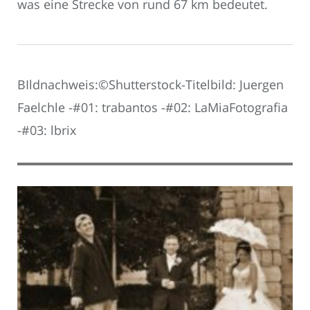
was eine Strecke von rund 67 km bedeutet.
BIldnachweis:©Shutterstock-Titelbild: Juergen
Faelchle -#01: trabantos -#02: LaMiaFotografia
-#03: lbrix