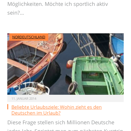
Möglichkeiten. Möchte ich sportlich aktiv
sein?…
NORDEUTSCHLAND
11. JANUAR 2014
Beliebte Urlaubsziele: Wohin zieht es den
Deutschen im Urlaub?
Diese Frage stellen sich Millionen Deutsche