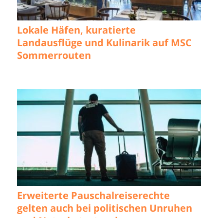
Lokale Häfen, kuratierte
Landausflüge und Kulinarik auf MSC
Sommerrouten
Erweiterte Pauschalreiserechte
gelten auch bei politischen Unruhen