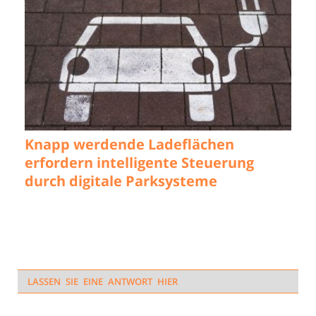
Knapp werdende Ladeflächen
erfordern intelligente Steuerung
durch digitale Parksysteme
LASSEN SIE EINE ANTWORT HIER