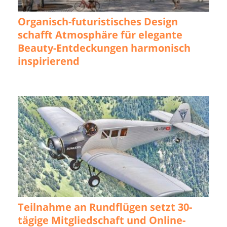
Organisch-futuristisches Design
schafft Atmosphäre für elegante
Beauty-Entdeckungen harmonisch
inspirierend
Teilnahme an Rundflügen setzt 30-
tägige Mitgliedschaft und Online-