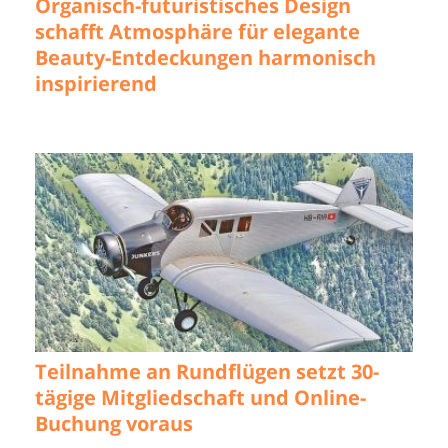
Organisch-futuristisches Design
schafft Atmosphäre für elegante
Beauty-Entdeckungen harmonisch
inspirierend
Teilnahme an Rundflügen setzt 30-
tägige Mitgliedschaft und Online-
Buchung voraus