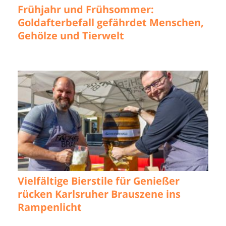
Frühjahr und Frühsommer:
Goldafterbefall gefährdet Menschen,
Gehölze und Tierwelt
Vielfältige Bierstile für Genießer
rücken Karlsruher Brauszene ins
Rampenlicht