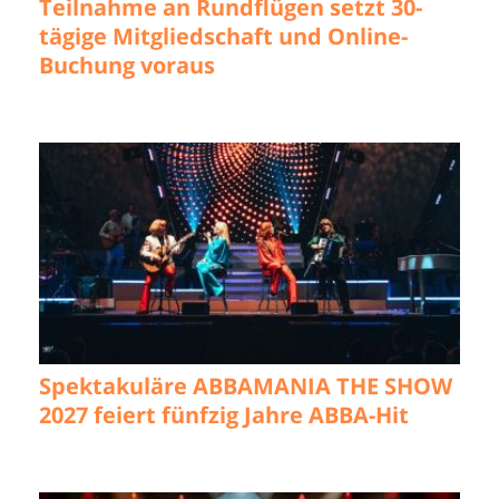
Teilnahme an Rundflügen setzt 30-
tägige Mitgliedschaft und Online-
Buchung voraus
Spektakuläre ABBAMANIA THE SHOW
2027 feiert fünfzig Jahre ABBA-Hit