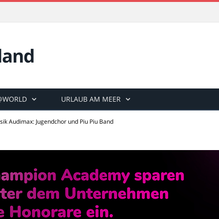
land
@WORLD
URLAUB AM MEER
usik Audimax: Jugendchor und Piu Piu Band