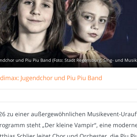
endchor und Piu Piu Band (Foto: Stadt Regensburg, Sing- und Musik
udimax: Jugendchor und Piu Piu Band
26 zu einer außergewöhnlichen Musikevent-Urau
Programm steht „Der kleine Vampir“, eine moder
ias Schlier leitet Chor und Orchester, die Piu Pi