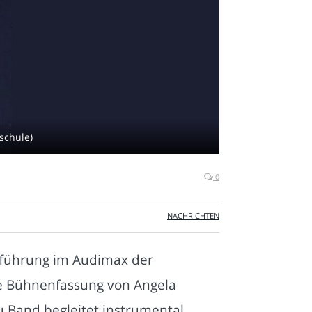
schule)
0
NACHRICHTEN
fführung im Audimax der
ne Bühnenfassung von Angela
u Band begleitet instrumental.