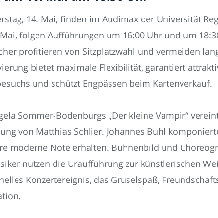
rstag, 14. Mai, finden im Audimax der Universität R
 Mai, folgen Aufführungen um 16:00 Uhr und um 18:30 
cher profitieren von Sitzplatzwahl und vermeiden l
erung bietet maximale Flexibilität, garantiert attrakt
tbesuchs und schützt Engpässen beim Kartenverkauf.
ngela Sommer-Bodenburgs „Der kleine Vampir“ verein
ung von Matthias Schlier. Johannes Buhl komponierte f
hre moderne Note erhalten. Bühnenbild und Choreogr
iker nutzen die Uraufführung zur künstlerischen Wei
nelles Konzertereignis, das Gruselspaß, Freundscha
ation.