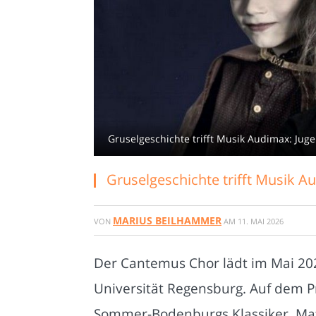
Gruselgeschichte trifft Musik Audimax: Jug
Gruselgeschichte trifft Musik A
MARIUS BEILHAMMER
VON
AM
11. MAI 2026
Der Cantemus Chor lädt im Mai 20
Universität Regensburg. Auf dem 
Sommer-Bodenburgs Klassiker. Matth