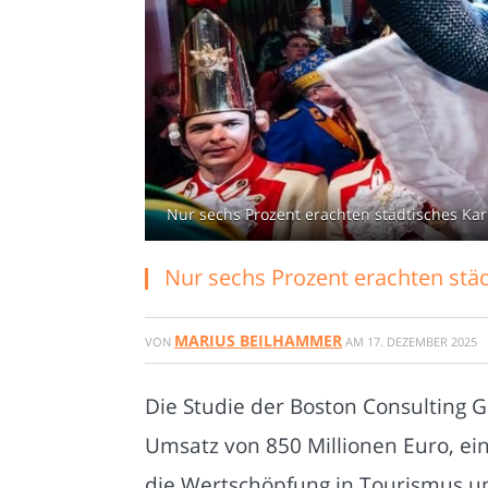
Nur sechs Prozent erachten städtisches Ka
Nur sechs Prozent erachten stä
MARIUS BEILHAMMER
VON
AM
17. DEZEMBER 2025
Die Studie der Boston Consulting G
Umsatz von 850 Millionen Euro, e
die Wertschöpfung in Tourismus und