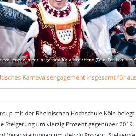
rnevalsengagement insgesamt für ausreichend (Foto: Festkomitee K
dtisches Karnevalsengagement insgesamt für au
roup mit der Rheinischen Hochschule Köln belegt 
ine Steigerung um vierzig Prozent gegenüber 201
 Veranstaltungen um siebzig Prozent. Steigende K