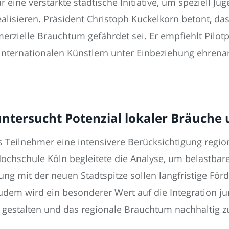
ür eine verstärkte städtische Initiative, um speziel
ealisieren. Präsident Christoph Kuckelkorn betont, da
rzielle Brauchtum gefährdet sei. Er empfiehlt Pilot
internationalen Künstlern unter Einbeziehung ehrena
ntersucht Potenzial lokaler Bräuche 
s Teilnehmer eine intensivere Berücksichtigung regi
ochschule Köln begleitete die Analyse, um belastbare
ung mit der neuen Stadtspitze sollen langfristige Fö
udem wird ein besonderer Wert auf die Integration j
 gestalten und das regionale Brauchtum nachhaltig z