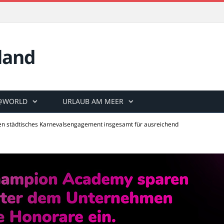
land
@WORLD
URLAUB AM MEER
en städtisches Karnevalsengagement insgesamt für ausreichend