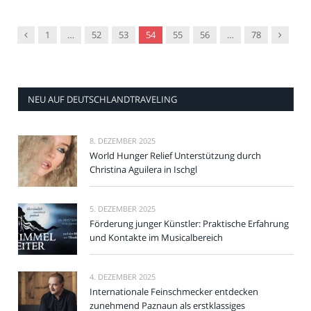
Vorgänger
Nachfol
1
…
52
53
54
55
56
…
78
NEU AUF DEUTSCHLANDTRAVELING
8. DEZEMBER 2025
World Hunger Relief Unterstützung durch
Christina Aguilera in Ischgl
5. DEZEMBER 2025
Förderung junger Künstler: Praktische Erfahrung
und Kontakte im Musicalbereich
4. DEZEMBER 2025
Internationale Feinschmecker entdecken
zunehmend Paznaun als erstklassiges