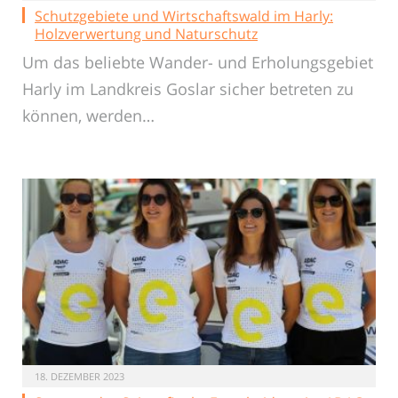
Schutzgebiete und Wirtschaftswald im Harly:
Holzverwertung und Naturschutz
Um das beliebte Wander- und Erholungsgebiet
Harly im Landkreis Goslar sicher betreten zu
können, werden…
18. DEZEMBER 2023