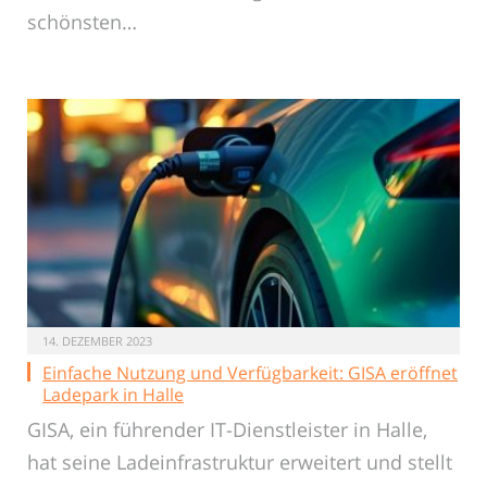
schönsten…
14. DEZEMBER 2023
Einfache Nutzung und Verfügbarkeit: GISA eröffnet
Ladepark in Halle
GISA, ein führender IT-Dienstleister in Halle,
hat seine Ladeinfrastruktur erweitert und stellt