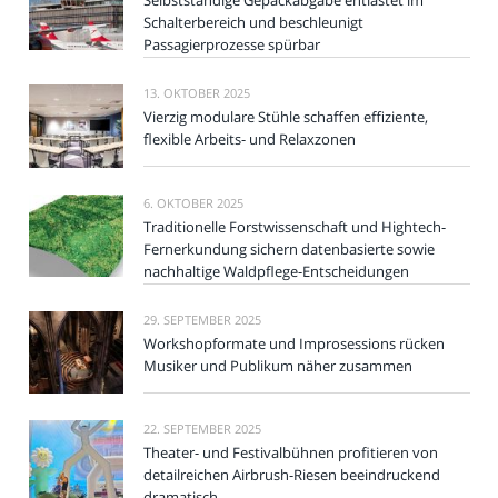
Selbstständige Gepäckabgabe entlastet im
Schalterbereich und beschleunigt
Passagierprozesse spürbar
13. OKTOBER 2025
Vierzig modulare Stühle schaffen effiziente,
flexible Arbeits- und Relaxzonen
6. OKTOBER 2025
Traditionelle Forstwissenschaft und Hightech-
Fernerkundung sichern datenbasierte sowie
nachhaltige Waldpflege-Entscheidungen
29. SEPTEMBER 2025
Workshopformate und Improsessions rücken
Musiker und Publikum näher zusammen
22. SEPTEMBER 2025
Theater- und Festivalbühnen profitieren von
detailreichen Airbrush-Riesen beeindruckend
dramatisch