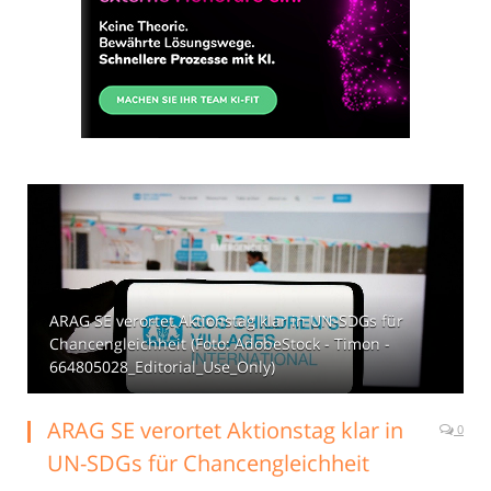
ARAG SE verortet Aktionstag klar in UN-SDGs für
Chancengleichheit (Foto: AdobeStock - Timon -
664805028_Editorial_Use_Only)
ARAG SE verortet Aktionstag klar in
0
UN-SDGs für Chancengleichheit