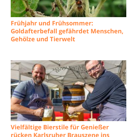
Frühjahr und Frühsommer:
Goldafterbefall gefährdet Menschen,
Gehölze und Tierwelt
Vielfältige Bierstile für Genießer
rücken Karlsruher Brauszene ins