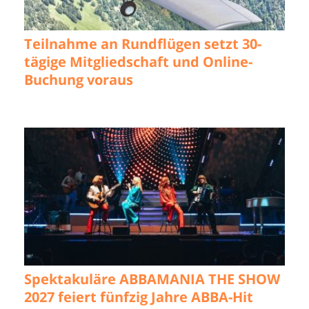
Teilnahme an Rundflügen setzt 30-
tägige Mitgliedschaft und Online-
Buchung voraus
Spektakuläre ABBAMANIA THE SHOW
2027 feiert fünfzig Jahre ABBA-Hit